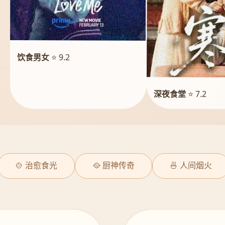
饮食男女
⭐ 9.2
深夜食堂
⭐ 7.2
🍲 治愈食光
🥘 厨神传奇
🍜 人间烟火