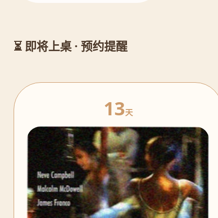
⏳ 即将上桌 · 预约提醒
13
天