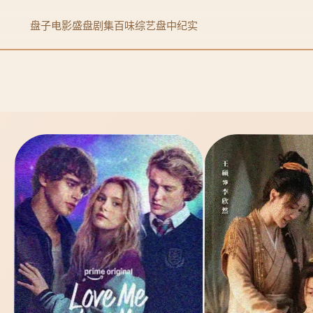
盘子电影
盛盘剧集
百味综艺
盘中纪实