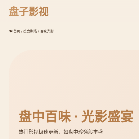
盘子影视
🍽️ 首页 / 盛盘剧场 / 百味光影
盘中百味 · 光影盛宴
热门影视极速更新，如盘中珍馐般丰盛