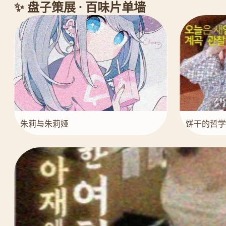
✨ 盘子策展 · 百味片单墙
朱莉与朱莉娅
饼干的哲学