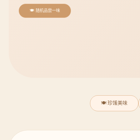
🍽️ 随机品尝一味
🍽️ 珍馐美味