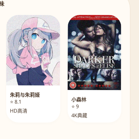
回味
朱莉与朱莉娅
小森林
⭐ 8.1
⭐ 9
HD高清
4K典藏