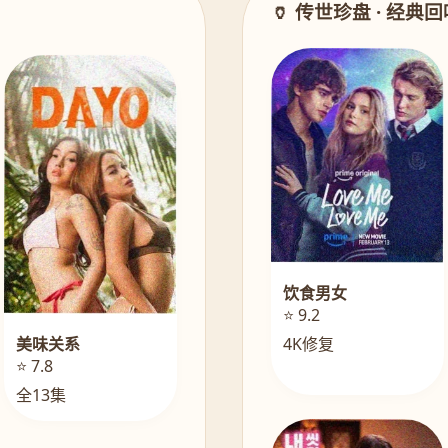
🏺 传世珍盘 · 经典
饮食男女
⭐ 9.2
美味关系
4K修复
⭐ 7.8
全13集