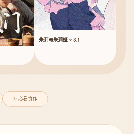
朱莉与朱莉娅
⭐ 8.1
✨ 必看食作