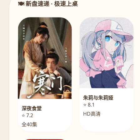
🍽️ 新盘速递 · 极速上桌
朱莉与朱莉娅
⭐ 8.1
深夜食堂
HD高清
⭐ 7.2
全40集