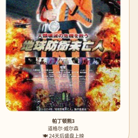
帕丁顿熊3
道格尔·威尔森
🍽️ 24天后盛盘上映