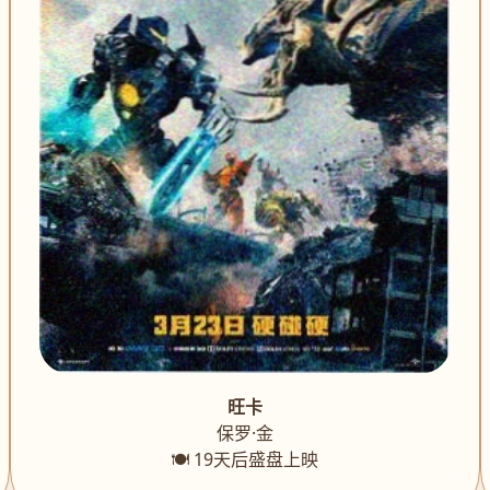
旺卡
保罗·金
🍽️ 19天后盛盘上映