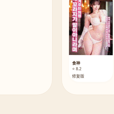
食神
⭐ 8.2
修复版