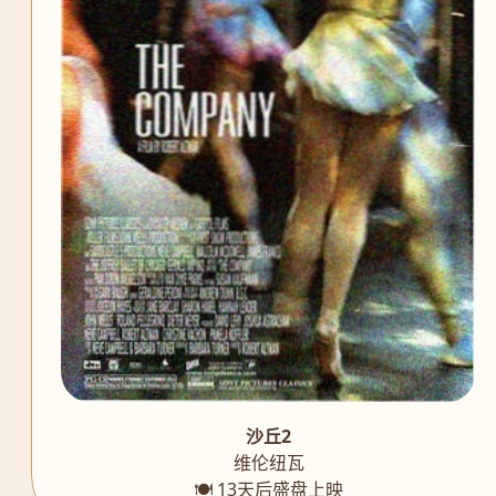
沙丘2
维伦纽瓦
🍽️ 13天后盛盘上映